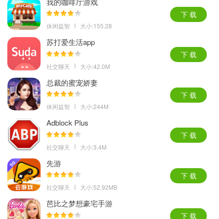
我的咖啡厅游戏
下 载
休闲益智
大小:155.28
苏打爱生活app
下 载
社交聊天
大小:42.0M
总裁的蜜宠娇妻
下 载
休闲益智
大小:244M
Adblock Plus
下 载
社交聊天
大小:3.4M
先游
下 载
社交聊天
大小:52.92MB
芭比之梦想豪宅手游
下 载