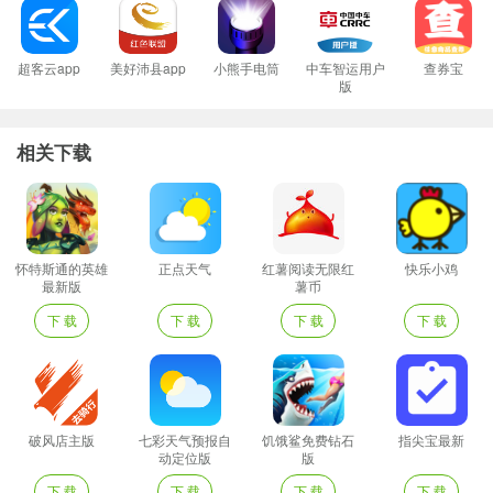
超客云app
美好沛县app
小熊手电筒
中车智运用户
查券宝
版
相关下载
怀特斯通的英雄
正点天气
红薯阅读无限红
快乐小鸡
最新版
薯币
下 载
下 载
下 载
下 载
破风店主版
七彩天气预报自
饥饿鲨免费钻石
指尖宝最新
动定位版
版
下 载
下 载
下 载
下 载