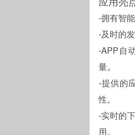
应用亮
-拥有智
-及时的
-APP
量。
-提供的
性。
-实时的
用。