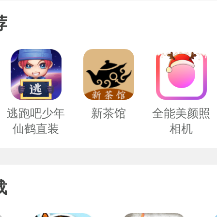
荐
逃跑吧少年
新茶馆
全能美颜照
仙鹤直装
相机
2.0
载