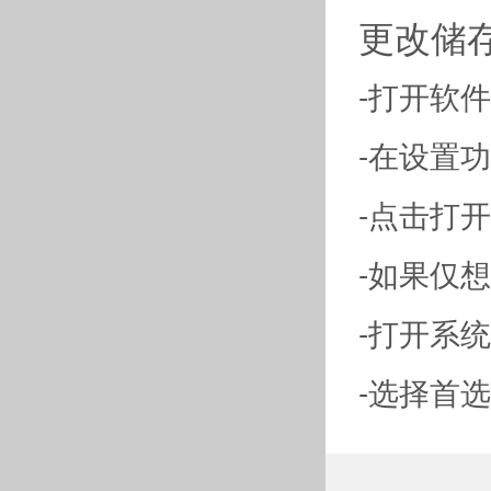
更改储
-打开软
-在设置
-点击打
-如果仅
-打开系
-选择首