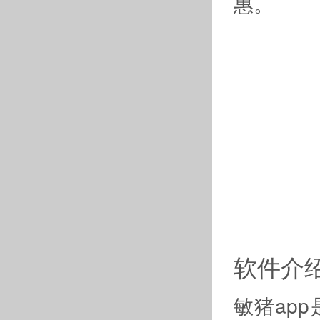
惠。
软件介
敏猪ap