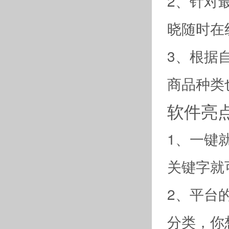
2、针对
晓随时在
3、根据
商品种类
软件亮
1、一键
关键字就
2、平台
分类，你