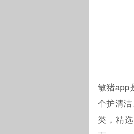
敏猪ap
个护清洁
类，精选