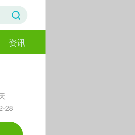
资讯
天
-28