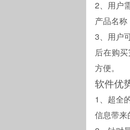
2、用户
产品名称
3、用户
后在购买
方便。
软件优
1、超全
信息带来