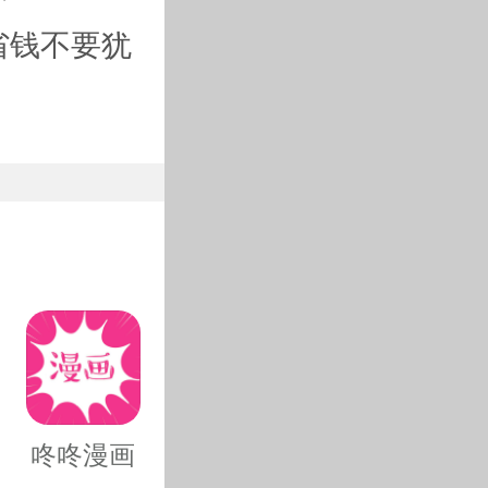
省钱不要犹
咚咚漫画