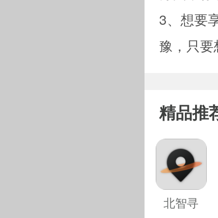
3、想要
豫，只要
精品推
北智寻