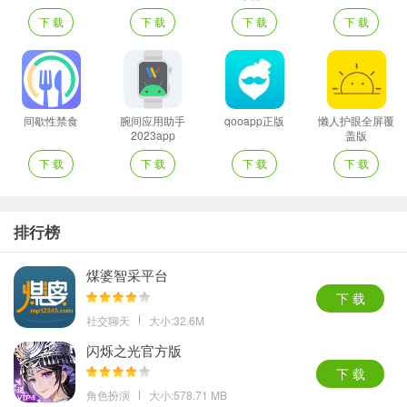
下 载
下 载
下 载
下 载
间歇性禁食
腕间应用助手
qooapp正版
懒人护眼全屏覆
2023app
盖版
下 载
下 载
下 载
下 载
排行榜
煤婆智采平台
下 载
社交聊天
大小:32.6M
闪烁之光官方版
下 载
角色扮演
大小:578.71 MB