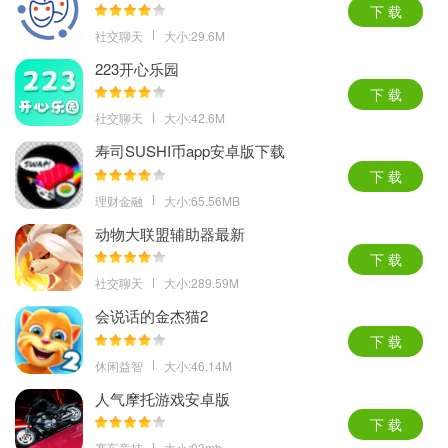
下 载
社交聊天
大小:29.6M
223开心乐园
下 载
社交聊天
大小:42.6M
寿司SUSHI币app安卓版下载
下 载
理财金融
大小:65.56MB
动物大联盟辅助器最新
下 载
社交聊天
大小:289.59M
会说话的金杰猫2
下 载
休闲益智
大小:46.14M
人气摩托游戏安卓版
下 载
赛车竞技
大小:93mb