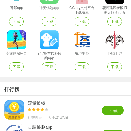
可邻app
神英优选app
CGpay支付平台
花园建设者模拟
下载安卓
器无限金币版
下 载
下 载
下 载
下 载
高跟鞋溜冰者
宝宝疫苗接种预
塔塔平台
17嗨手游
约app
下 载
下 载
下 载
下 载
排行榜
流量换钱
下 载
社交聊天
大小:21.3MB
古装换脸app