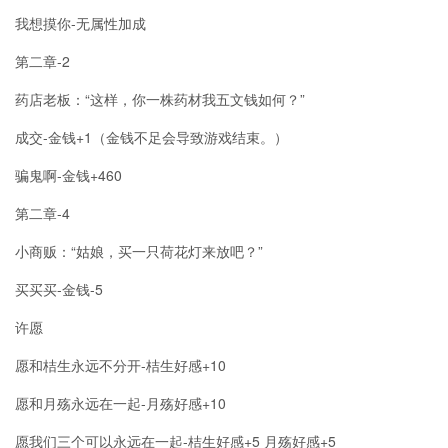
我想摸你-无属性加成
第二章-2
药店老板：“这样，你一株药材我五文钱如何？”
成交-金钱+1（金钱不足会导致游戏结束。）
骗鬼啊-金钱+460
第二章-4
小商贩：“姑娘，买一只荷花灯来放吧？”
买买买-金钱-5
许愿
愿和桔生永远不分开-桔生好感+10
愿和月殇永远在一起-月殇好感+10
愿我们三个可以永远在一起-桔生好感+5 月殇好感+5