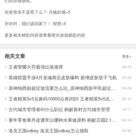
们回去做饭呢。”
你老母亲不是死了么？-月殇好感+5
对对对，我们该回家了！-智慧+5
更多相关精彩内容请查看橙光游戏精彩内容
相关文章
更多+
王者荣耀大乔最强出装推荐
08-23
英雄联盟手游4月龙魂商店皮肤爆料 新增皮肤皇子飞机
03-28
原神纳西妲超绽放流要怎么玩_原神纳西妲平民超绽放流玩法搭配攻略[多图]
04-09
王者精英5v5兑换码10000点券2023 王者精英5v5兑换码大全最新一览
08-10
古代城市管理者叫什么职位 蚂蚁新村古代城市管理
10-17
童年零食果丹皮通常以哪种水果做原料 蚂蚁庄园2.18答案早知道
04-14
洛克王国cdkey 洛克王国cdkey怎么领取
03-30