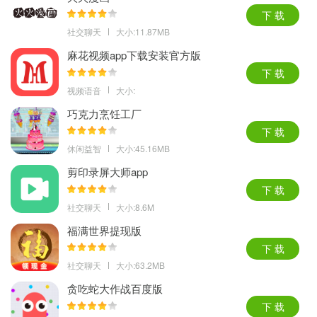
下 载
社交聊天
大小:11.87MB
麻花视频app下载安装官方版
下 载
视频语音
大小:
巧克力烹饪工厂
下 载
休闲益智
大小:45.16MB
剪印录屏大师app
下 载
社交聊天
大小:8.6M
福满世界提现版
下 载
社交聊天
大小:63.2MB
贪吃蛇大作战百度版
下 载