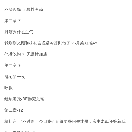
不买没钱-无属性变动
第二章-7
月殇为什么生气
我刚刚光顾和柳初言说话冷落到他了？-月殇好感+5
他没吃饱？-无属性加成
第二章-9
鬼宅第一夜
呼救
继续睡觉-BE惨死鬼宅
第二章-12
柳初言：“不过啊，今日我们还得早些回去才是，家中老母还等着我