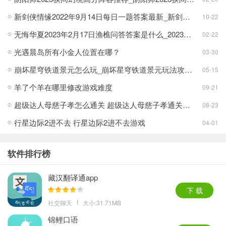
新剑侠情缘2022年9月14日每日一题答案最新_新剑侠情缘9.14每日一题答案分享2022[多图]
10-22
无悔华夏2023年2月17日渔樵问答答案是什么_2023无悔华夏渔樵问答答案一览2.17[多图]
02-22
光遇晨岛所有小金人位置在哪？
03-30
崩坏星穹铁道景元怎么玩_崩坏星穹铁道景元玩法攻略[多图]
05-15
羊了个羊在哪里修改游戏难度
09-21
超级达人母慈子孝怎么通关 超级达人母慈子孝通关攻略
08-23
行星边际2进不去 行星边际2进不去游戏
04-01
软件排行榜
藏汉翻译通app
下 载
社交聊天
大小:31.71MB
锦鲤口语