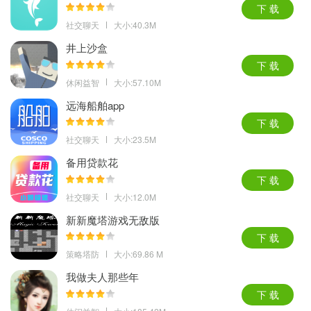
下 载
社交聊天
大小:40.3M
井上沙盒
下 载
休闲益智
大小:57.10M
远海船舶app
下 载
社交聊天
大小:23.5M
备用贷款花
下 载
社交聊天
大小:12.0M
新新魔塔游戏无敌版
下 载
策略塔防
大小:69.86 M
我做夫人那些年
下 载