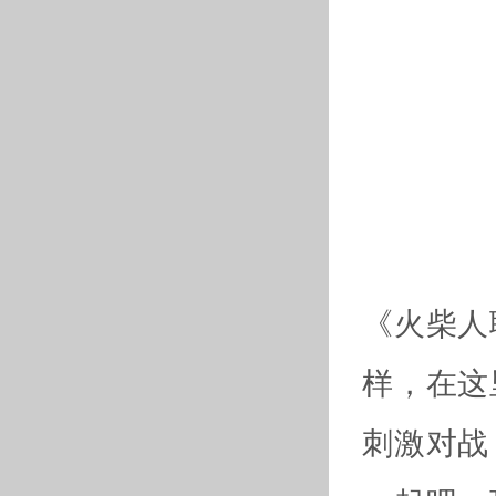
《火柴人
样，在这
刺激对战