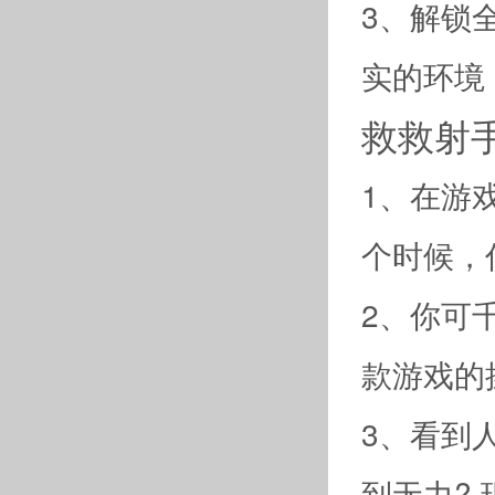
3、解锁
实的环境
救救射
1、在游
个时候，
2、你可
款游戏的
3、看到
到无力?