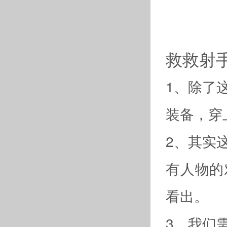
救救射
1、除了
装备，穿
2、其实
有人物的
看出。
3、我们