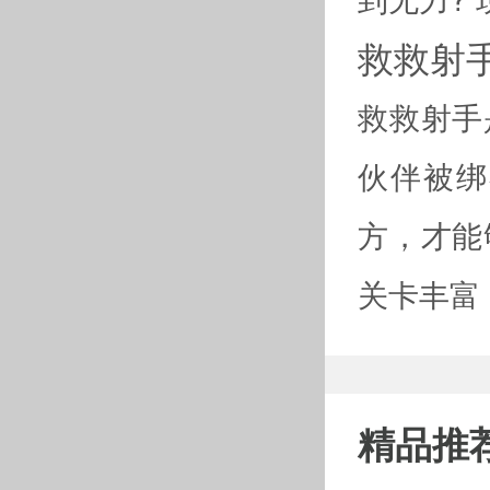
救救射
救救射手
伙伴被绑
方，才能
关卡丰富
精品推