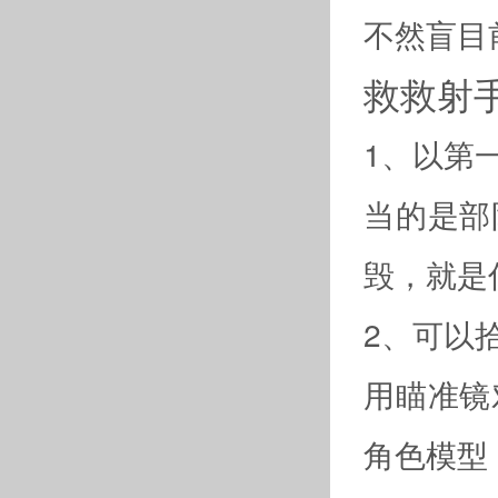
不然盲目
救救射
1、以第
当的是部
毁，就是
2、可以
用瞄准镜
角色模型