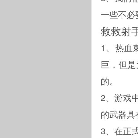
一些不必
救救射
1、热血
巨，但是
的。
2、游戏
的武器具
3、在正