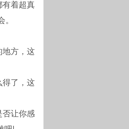
都有着超真
会。
的地方，这
么得了，这
是否让你感
吧!