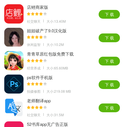
店鲤商家版
下 载
社交聊天
大小:13.40M
姐姐破产了9.0汉化版
下 载
休闲益智
大小:10.2M
青青草原红包版免费下载
下 载
经营养成
大小:65.60MB
ps软件手机版
下 载
拍摄修图
大小:219.08 MB
老师翻译app
下 载
社交聊天
大小:31.5M
52书库app无广告正版