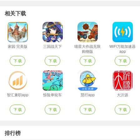
相关下载
家园 完美版
三国战天下
喵星大作战无限
WiFi万能加速器
购物版
app
下 载
下 载
下 载
下 载
智汇兼职app
惊险单轮车
慧行app
大沂源
下 载
下 载
下 载
下 载
排行榜