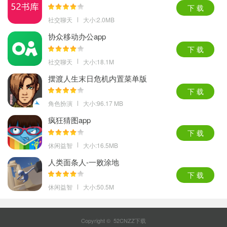
下 载
社交聊天
大小:2.0MB
协众移动办公app
下 载
社交聊天
大小:18.1M
摆渡人生末日危机内置菜单版
下 载
角色扮演
大小:96.17 MB
疯狂猜图app
下 载
休闲益智
大小:16.5MB
人类面条人-一败涂地
下 载
休闲益智
大小:50.5M
Copyright © 52CNZZ下载